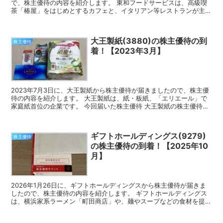
で、株主優待の内容を紹介します。 東和フードサービスは、高級喫
茶「椿屋」をはじめとするカフェと、イタリアン等レストランが主力
の企業です。 今回届いた株主優待 東和フードサービ...
大王製紙(3880)の株主優待の到
株主優待
着！【2023年3月】
2023年7月3日に、大王製紙から株主優待が届きましたので、株主優
待の内容を紹介します。 大王製紙は、紙・板紙、「エリエール」で
家庭紙首位の企業です。 今回届いた株主優待 大王製紙の株主優待
は、ティッシュペーパー等の自社商品詰合せです。 3...
ギフトホールディングス(9279)
株主優待
の株主優待の到着！【2025年10
月】
2026年1月26日に、ギフトホールディングスから株主優待が届きま
したので、株主優待の内容を紹介します。 ギフトホールディングス
は、横浜家系ラーメン「町田商店」や、麺やスープなどの食材を提供
するプロデュース事業を展開している企業です。 今回...