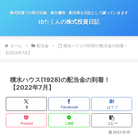
株式投資での取引記録、株主優待、配当等を日記として綴っていきます
ゆたくんの株式投資日記
ホーム
配当金
積水ハウス(1928)の配当金の到着！
【2022年7月】
積水ハウス(1928)の配当金の到着！
【2022年7月】
X
Facebook
はてブ
Pocket
LINE
コピー
2022.10.15