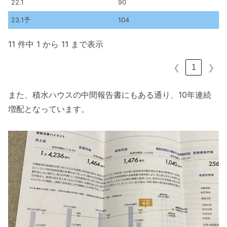
22.1
90
23.1予
104
11 件中 1 から 11 まで表示
1
❮
❯
また、積水ハウスの中間報告書にもある通り、10年連続
増配となっています。