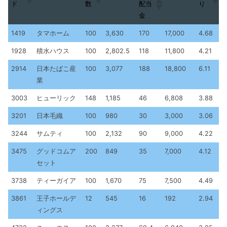
ド
数
配当
り
金
コー
株
予想
利回
会社名
株価
配当金
1419
タマホーム
100
3,630
170
17,000
4.68
ド
数
配当
り
1928
積水ハウス
100
2,802.5
118
11,800
4.21
金
2914
日本たばこ産
100
3,077
188
18,800
6.11
業
3003
ヒューリック
148
1,185
46
6,808
3.88
3201
日本毛織
100
980
30
3,000
3.06
3244
サムティ
100
2,132
90
9,000
4.22
3475
グッドコムア
200
849
35
7,000
4.12
セット
3738
ティーガイア
100
1,670
75
7,500
4.49
3861
王子ホールデ
12
545
16
192
2.94
ィングス