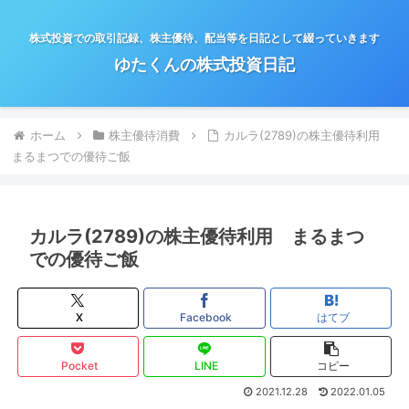
株式投資での取引記録、株主優待、配当等を日記として綴っていきます
ゆたくんの株式投資日記
ホーム
株主優待消費
カルラ(2789)の株主優待利用
まるまつでの優待ご飯
カルラ(2789)の株主優待利用 まるまつ
での優待ご飯
X
Facebook
はてブ
Pocket
LINE
コピー
2021.12.28
2022.01.05