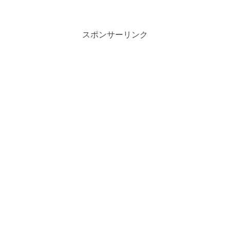
す。 今回届いた株主優待 吉野家ホールディングスの...
スポンサーリンク