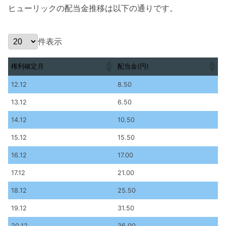
ヒューリックの配当金推移は以下の通りです。
件表示
権利確定月
配当金(円)
権利確定月
配当金(円)
12.12
8.50
13.12
6.50
14.12
10.50
15.12
15.50
16.12
17.00
17.12
21.00
18.12
25.50
19.12
31.50
20.12
36.00