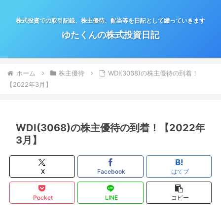
株式投資での取引記録、株主優待、配当等を日記として綴っていきます
ゆたくんの株式投資日記
ホーム
株主優待
WDI(3068)の株主優待の到着！
【2022年3月】
WDI(3068)の株主優待の到着！【2022年
3月】
X
Facebook
はてブ
Pocket
LINE
コピー