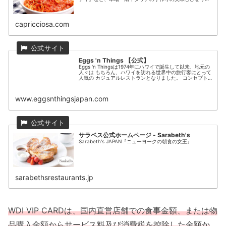
ズナブルにボリュームたっぷりと。
capricciosa.com
Eggs 'n Things 【公式】
Eggs 'n Thingsは1974年にハワイで誕生して以来、地元の
人々は もちろん、ハワイを訪れる世界中の旅行客にとって
人気の カジュアルレストランとなりました。 コンセプト
は“All Day Breakfast” 朝に限らず、昼でも夜でも美味しく
てボリューム感のある ブレックファーストメニューを楽し
んで頂けます。
www.eggsnthingsjapan.com
サラベス公式ホームページ - Sarabeth's
Sarabeth's JAPAN『ニューヨークの朝食の女王』
sarabethsrestaurants.jp
WDI VIP CARDは、国内直営店舗で
の
食事金額、または物
品購入金額からサービス料及び消費税を控除した金額か