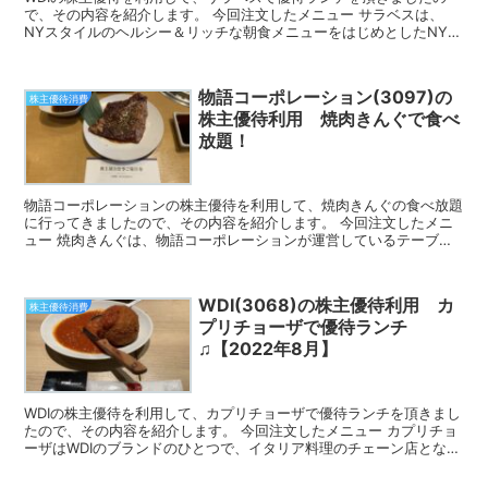
で、その内容を紹介します。 今回注文したメニュー サラベスは、
NYスタイルのヘルシー＆リッチな朝食メニューをはじめとしたNYの
最新トレンドを、一日を通して楽しめるニューヨークレス...
物語コーポレーション(3097)の
株主優待消費
株主優待利用 焼肉きんぐで食べ
放題！
物語コーポレーションの株主優待を利用して、焼肉きんぐの食べ放題
に行ってきましたので、その内容を紹介します。 今回注文したメニ
ュー 焼肉きんぐは、物語コーポレーションが運営しているテーブル
オーダー形式の焼肉食べ放題店です。 今回は先日頂いた株...
WDI(3068)の株主優待利用 カ
株主優待消費
プリチョーザで優待ランチ
♫【2022年8月】
WDIの株主優待を利用して、カプリチョーザで優待ランチを頂きまし
たので、その内容を紹介します。 今回注文したメニュー カプリチョ
ーザはWDIのブランドのひとつで、イタリア料理のチェーン店となり
ます。 今回注文したのは、元祖シチリア風ライスコ...