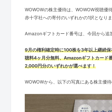
WOWOWの株主優待は、WOWOW視聴優待
赤十字社への寄付のいずれかの1択となり
Amazonギフトカード番号は、今回から
9月の権利確定時に100株を3年以上継続
聴料4ヶ月分無料、Amazonギフトカード番号
2,000円分のいずれかが選べます！
WOWOWから、以下の写真にある株主優