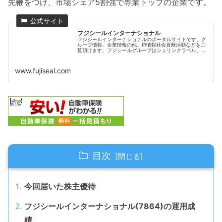
先鞭をつけ、市場シェア5割強で専業トップの企業です。
フジシールインターナショナル
フジシールインターナショナルのポータルサイトです。グ
ループ情報、企業情報の他、IR情報社会貢献活動などをご
覧頂けます。フジシールグループはシュリンクラベル、ソ
フトパウチ及びタックラベルをその装着機械とサービスま
でシステムとして、グローバルに展開するパッケージング
ソリューションカンパニーです。
www.fujiseal.com
目次
今回届いた株主優待
フジシールインターナショナル(7864)の運用成
績