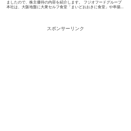
ましたので、株主優待の内容を紹介します。 フジオフードグループ
本社は、大阪地盤に大衆セルフ食堂「まいどおおきに食堂」や串揚げ
食べ放題「串家物語」等を全国展開している企業です...
スポンサーリンク