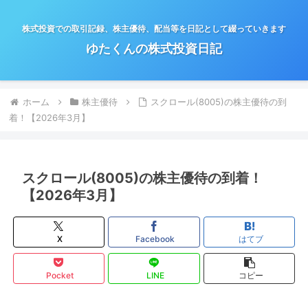
株式投資での取引記録、株主優待、配当等を日記として綴っていきます
ゆたくんの株式投資日記
ホーム
株主優待
スクロール(8005)の株主優待の到
着！【2026年3月】
スクロール(8005)の株主優待の到着！
【2026年3月】
X
Facebook
はてブ
Pocket
LINE
コピー