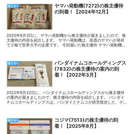
ヤマハ発動機(7272)の株主優待
株主優待
の到着！【2024年12月】
2025年6月3日に、ヤマハ発動機から株主優待が届きましたので、株
主優待の内容を紹介します。 ヤマハ発動機は、楽器のヤマハが発祥
で２輪で世界大手の企業です。 今回届いた株主優待 ヤマハ発動機の
株主優待は、地元名産品、Jリーグ観戦ペアチケット...
バンダイナムコホールディングス
株主優待
(7832)の株主優待の案内の到
着！【2022年3月】
2022年6月22日に、バンダイナムコホールディングスから株主優待
の案内が届きましたので、株主優待の内容を紹介します。 バンダイ
ナムコホールディングスは、バンダイとナムコが経営統合した、ゲー
ム、娯楽施設、映像ソフト等の総合エンタメ企業です。...
コジマ(7513)の株主優待の到
株主優待
着！【2025年8月】