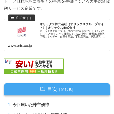
ト、プロ野球球団等多くの事業を手掛けている大手総合金
融サービス企業です。
オリックス株式会社（オリックスグループサイ
ト）│オリックス株式会社
オリックスグループは、世の中に“未来をひらくインパク
ト”を生み出すことを目指して、法人金融、産業/ICT機器、
環境エネルギー、自動車関連、不動産関連、事業投資・コ
ンセッション、銀行、生命保険など、世界約30カ国・地域
で多角的に事業を展開しています。
www.orix.co.jp
目次
今回届いた株主優待