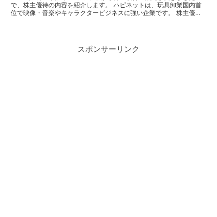
で、株主優待の内容を紹介します。 ハピネットは、玩具卸業国内首
位で映像・音楽やキャラクタービジネスに強い企業です。 株主優待
の案内 ハピネットの株主優待は、玩具、ゲーム、DV...
スポンサーリンク