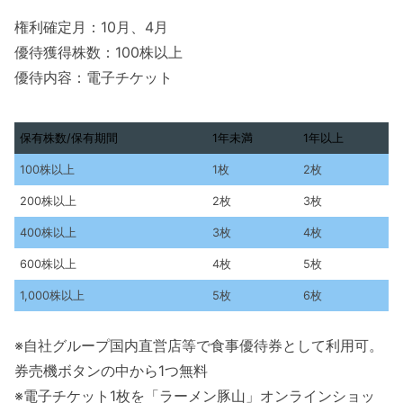
権利確定月：10月、4月
優待獲得株数：100株以上
優待内容：電子チケット
保有株数/保有期間
1年未満
1年以上
保有株数/保有期間
1年未満
1年以上
100株以上
1枚
2枚
200株以上
2枚
3枚
400株以上
3枚
4枚
600株以上
4枚
5枚
1,000株以上
5枚
6枚
※自社グループ国内直営店等で食事優待券として利用可。
券売機ボタンの中から1つ無料
※電子チケット1枚を「ラーメン豚山」オンラインショッ