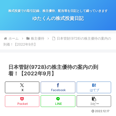
株式投資での取引記録、株主優待、配当等を日記として綴っていきます
ゆたくんの株式投資日記
ホーム
株主優待
日本管財(9728)の株主優待の案内の
到着！【2022年9月】
日本管財(9728)の株主優待の案内の到
着！【2022年9月】
X
Facebook
はてブ
Pocket
LINE
コピー
2022.12.17