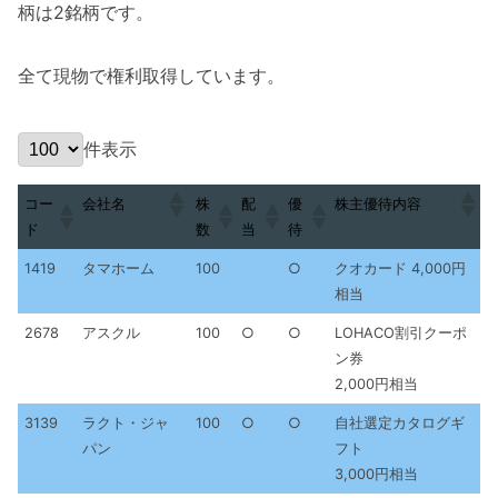
柄は2銘柄です。
全て現物で権利取得しています。
件表示
コー
株
配
優
会社名
株主優待内容
ド
数
当
待
コー
株
配
優
会社名
株主優待内容
1419
タマホーム
100
○
クオカード 4,000円
ド
数
当
待
相当
2678
アスクル
100
○
○
LOHACO割引クーポ
ン券
2,000円相当
3139
ラクト・ジャ
100
○
○
自社選定カタログギ
パン
フト
3,000円相当