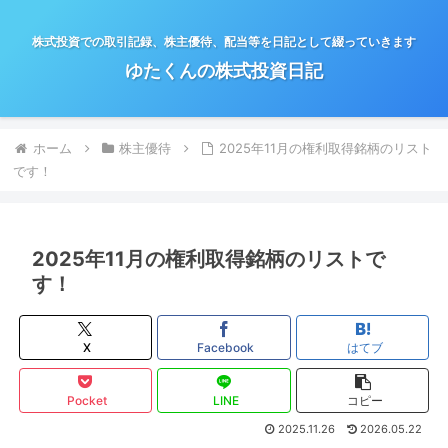
株式投資での取引記録、株主優待、配当等を日記として綴っていきます
ゆたくんの株式投資日記
ホーム
株主優待
2025年11月の権利取得銘柄のリスト
です！
2025年11月の権利取得銘柄のリストで
す！
X
Facebook
はてブ
Pocket
LINE
コピー
2025.11.26
2026.05.22