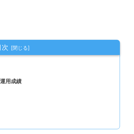
目次
の運用成績