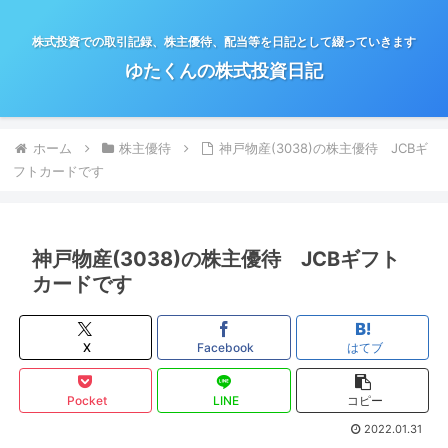
株式投資での取引記録、株主優待、配当等を日記として綴っていきます
ゆたくんの株式投資日記
ホーム
株主優待
神戸物産(3038)の株主優待 JCBギ
フトカードです
神戸物産(3038)の株主優待 JCBギフト
カードです
X
Facebook
はてブ
Pocket
LINE
コピー
2022.01.31