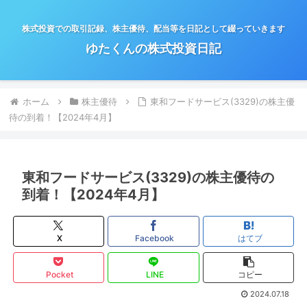
株式投資での取引記録、株主優待、配当等を日記として綴っていきます
ゆたくんの株式投資日記
ホーム
株主優待
東和フードサービス(3329)の株主優
待の到着！【2024年4月】
東和フードサービス(3329)の株主優待の
到着！【2024年4月】
X
Facebook
はてブ
Pocket
LINE
コピー
2024.07.18