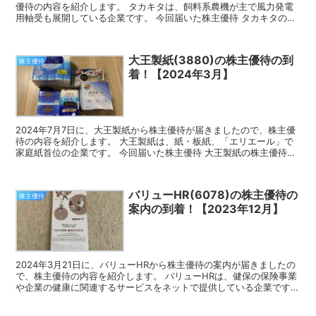
優待の内容を紹介します。 タカキタは、飼料系農機が主で風力発電
用軸受も展開している企業です。 今回届いた株主優待 タカキタの株
主優待は、クオカードです。 9月の権利確定で10...
大王製紙(3880)の株主優待の到
株主優待
着！【2024年3月】
2024年7月7日に、大王製紙から株主優待が届きましたので、株主優
待の内容を紹介します。 大王製紙は、紙・板紙、「エリエール」で
家庭紙首位の企業です。 今回届いた株主優待 大王製紙の株主優待
は、ティッシュペーパー等の自社商品詰合せです。 3...
バリューHR(6078)の株主優待の
株主優待
案内の到着！【2023年12月】
2024年3月21日に、バリューHRから株主優待の案内が届きましたの
で、株主優待の内容を紹介します。 バリューHRは、健保の保険事業
や企業の健康に関連するサービスをネットで提供している企業です。
株主優待の案内 バリューHRの株主優待は、健...