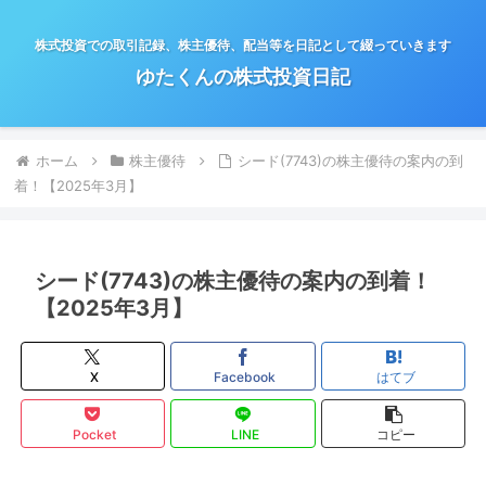
株式投資での取引記録、株主優待、配当等を日記として綴っていきます
ゆたくんの株式投資日記
ホーム
株主優待
シード(7743)の株主優待の案内の到
着！【2025年3月】
シード(7743)の株主優待の案内の到着！
【2025年3月】
X
Facebook
はてブ
Pocket
LINE
コピー