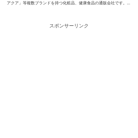
アクア」等複数ブランドを持つ化粧品、健康食品の通販会社です。
株主優待の案内 フォーシーズHDの株主優待は、...
スポンサーリンク