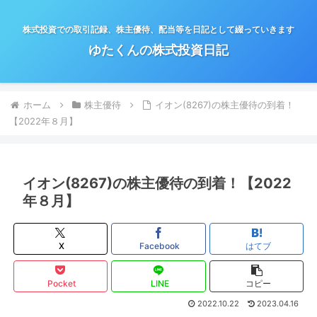
株式投資での取引記録、株主優待、配当等を日記として綴っていきます
ゆたくんの株式投資日記
ホーム
株主優待
イオン(8267)の株主優待の到着！
【2022年８月】
イオン(8267)の株主優待の到着！【2022
年８月】
X
Facebook
はてブ
Pocket
LINE
コピー
2022.10.22
2023.04.16