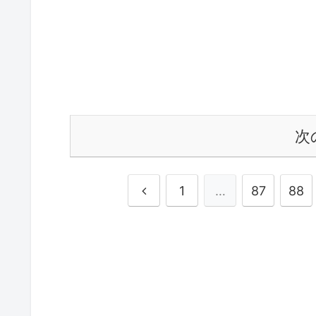
次
前
1
…
87
88
へ