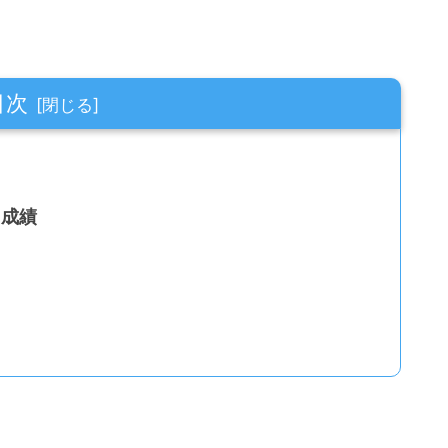
目次
用成績