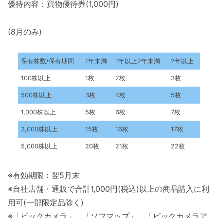
優待内容：買物優待券(1,000円)
(8月のみ)
保有株数/保有期間
1年未満
1年以上2年未満
2年以上
100株以上
1枚
2枚
3枚
500株以上
3枚
4枚
5枚
1,000株以上
5枚
6枚
7枚
3,000株以上
15枚
16枚
17枚
5,000株以上
20枚
21枚
22枚
※有効期限：翌5月末
※自社店舗・通販で合計1,000円(税込)以上の商品購入に利
用可(一部限定品除く)
※「ビックカメラ」、「ソフマップ」、「ビックカメラア